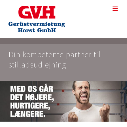
Skip
to
content
Din kompetente partner til
stilladsudlejning